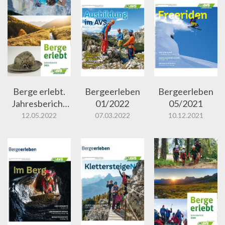
Berge erlebt.
Bergeerleben
Bergeerleben
Jahresbericht
01/2022
05/2021
2021
12.05.2022
07.03.2022
10.12.2021