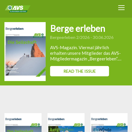
Berge erleben
Bergeerleben 2/2026 - 30.06.2026
AVS-Magazin. Viermal jährlich
erhalten unsere Mitglieder das AVS-
Mitgliedermagazin „Bergeerleben“.
Fachbeiträge, Touren- und
Expeditionsberichte,
READ THE ISSUE
Vereinsgeschichte, Tourenvorschläge,
Buchbesprechungen,
Ausbildungsprogramm und laufende
Berichte.