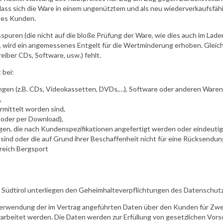
, dass sich die Ware in einem ungenütztem und als neu wiederverkaufsfä
des Kunden.
hsspuren (die nicht auf die bloße Prüfung der Ware, wie dies auch im L
d, wird ein angemessenes Entgelt für die Wertminderung erhoben. Gleich
iber CDs, Software, usw.) fehlt.
 bei:
gen (z.B. CDs, Videokassetten, DVDs,…), Software oder anderen Waren, 
,
ermittelt worden sind,
 oder per Download),
gen, die nach Kundenspezifikationen angefertigt werden oder eindeutig
sind oder die auf Grund ihrer Beschaffenheit nicht für eine Rücksendun
ereich Bergsport
ns Südtirol unterliegen den Geheimhalteverpflichtungen des Datenschut
 Verwendung der im Vertrag angeführten Daten über den Kunden für Zw
rbeitet werden. Die Daten werden zur Erfüllung von gesetzlichen Vors