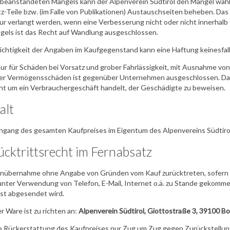
se beanstandeten Mangels kann der Alpenverein Südtirol den Mangel wahl
tz-Teile bzw. (im Falle von Publikationen) Austauschseiten beheben. Da
 verlangt werden, wenn eine Verbesserung nicht oder nicht innerhalb
angels ist das Recht auf Wandlung ausgeschlossen.
he Richtigkeit der Angaben im Kaufgegenstand kann eine Haftung keines
 nur für Schäden bei Vorsatz und grober Fahrlässigkeit, mit Ausnahme v
er Vermögensschäden ist gegenüber Unternehmen ausgeschlossen. Das 
nicht um ein Verbrauchergeschäft handelt, der Geschädigte zu beweisen.
alt
Eingang des gesamten Kaufpreises im Eigentum des Alpenvereins Südtiro
ücktrittsrecht im Fernabsatz
enübernahme ohne Angabe von Gründen vom Kauf zurücktreten, sofern
unter Verwendung von Telefon, E-Mail, Internet o.ä. zu Stande gekomme
ist abgesendet wird.
 Ware ist zu richten an:
Alpenverein Südtirol, Giottostraße 3, 39100 B
 eine Rückerstattung des Kaufpreises nur Zug um Zug gegen Zurückstell