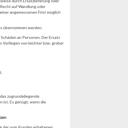
weise durch Ersatzlieferung oder
s Recht auf Wandlung oder
 einer angemessenen Frist möglich
falls übernommen werden.
on Schäden an Personen. Der Ersatz
Vorliegen von leichter bzw. grober
l.
 das zugrundeliegende
n ist. Es genügt, wenn die
ozen
ung der vom Kunden erhaltenen