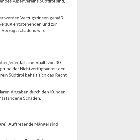
er des Alpenvereins Südtirol sind,
mer werden Verzugszinsen gemäß
sverzug entstehenden und zur
n Verzugsschadens wird
ber jedenfalls innerhalb von 30
fgrund der Nichtverfügbarkeit der
ein Südtirol behält sich das Recht
unklaren Angaben durch den Kunden
 entstandene Schäden.
re). Auftretende Mängel sind