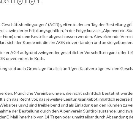
sbedingungen
 Geschäftsbedingungen“ (AGB) gelten in der am Tag der Bestellung gült
ol sowie deren Erfüllungsgehilfen, in der Folge kurz als „Alpenverein Süd
er Form) und dem Besteller abgeschlossen werden. Abweichende Verein
klärt sich der Kunde mit diesen AGB einverstanden und an sie gebunden
ieser AGB aufgrund zwingender gesetzlicher Vorschriften ganz oder tei
B unverändert in Kraft.
sung sind auch Grundlage für alle künftigen Kaufverträge zw. den Gesch
 werden. Mündliche Vereinbarungen, die nicht schriftlich bestätigt werde
lt sich das Recht vor, das jeweilige Leistungsangebot inhaltlich jederzei
 Websites usw.) sind freibleibend und als Einladung an den Kunden zu v
nahme der Bestellung durch den Alpenverein Südtirol zustande, und zw
der E-Mail innerhalb von 14 Tagen oder unmittelbar durch Absendung de