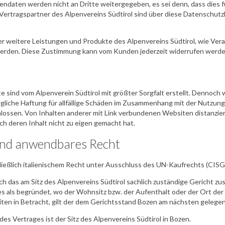
daten werden nicht an Dritte weitergegeben, es sei denn, dass dies f
e Vertragspartner des Alpenvereins Südtirol sind über diese Datenschu
er weitere Leistungen und Produkte des Alpenvereins Südtirol, wie Ver
u werden. Diese Zustimmung kann vom Kunden jederzeit widerrufen werde
e sind vom Alpenverein Südtirol mit größter Sorgfalt erstellt. Dennoch w
gliche Haftung für allfällige Schäden im Zusammenhang mit der Nutzun
ossen. Von Inhalten anderer mit Link verbundenen Websiten distanziert
sich deren Inhalt nicht zu eigen gemacht hat.
und anwendbares Recht
hließlich italienischem Recht unter Ausschluss des UN-Kaufrechts (CISG
ßlich das am Sitz des Alpenvereins Südtirol sachlich zuständige Gericht z
tes als begründet, wo der Wohnsitz bzw. der Aufenthalt oder der Ort de
en in Betracht, gilt der dem Gerichtsstand Bozen am nächsten gelegene
des Vertrages ist der Sitz des Alpenvereins Südtirol in Bozen.