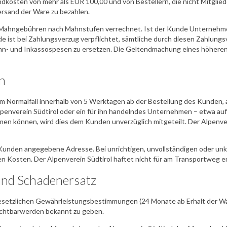
ndkosten von mehr als EUR 100,00 und von Bestellern, die nicht Mitglied
rsand der Ware zu bezahlen.
e Mahngebühren nach Mahnstufen verrechnet. Ist der Kunde Unterneh
e ist bei Zahlungsverzug verpflichtet, sämtliche durch diesen Zahlung
n- und Inkassospesen zu ersetzen. Die Geltendmachung eines höhere
n
 im Normalfall innerhalb von 5 Werktagen ab der Bestellung des Kunden, a
lpenverein Südtirol oder ein für ihn handelndes Unternehmen – etwa au
en können, wird dies dem Kunden unverzüglich mitgeteilt. Der Alpenver
om Kunden angegebene Adresse. Bei unrichtigen, unvollständigen oder 
den Kosten. Der Alpenverein Südtirol haftet nicht für am Transportweg
und Schadenersatz
esetzlichen Gewährleistungsbestimmungen (24 Monate ab Erhalt der Wa
Sichtbarwerden bekannt zu geben.