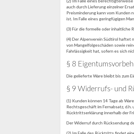
(2) Im Falle eines berechtigterwei
auch durch Lieferung einzelner Ersa
Preisminderung kann vom Kunden nur
ist. Im Falle eines geringfügigen M
(3) Für die formelle oder inhaltlic
(4) Der Alpenverein Südtirol haftet
von Mangelfolgeschäden sowie rein
Fahrlässigkeit hat, sofern es sich 
§ 8 Eigentumsvorbeh
Die gelieferte Ware bleibt bis zum 
§ 9 Widerrufs- und R
(1) Kunden können 14 Tage ab War
Rechtsgeschäft im Fernabsatz, d.h. 
Rücktrittserklärung innerhalb der Fr
Der Widerruf durch Rücksendung der
(2) Im Falle des Rücktritts findet